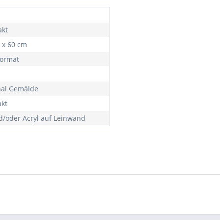
akt
0 x 60 cm
ormat
nal Gemälde
akt
d/oder Acryl auf Leinwand