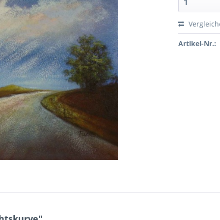
Vergleic
Artikel-Nr.:
htskurve"