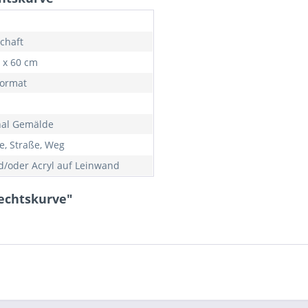
chaft
0 x 60 cm
ormat
nal Gemälde
, Straße, Weg
d/oder Acryl auf Leinwand
Rechtskurve"