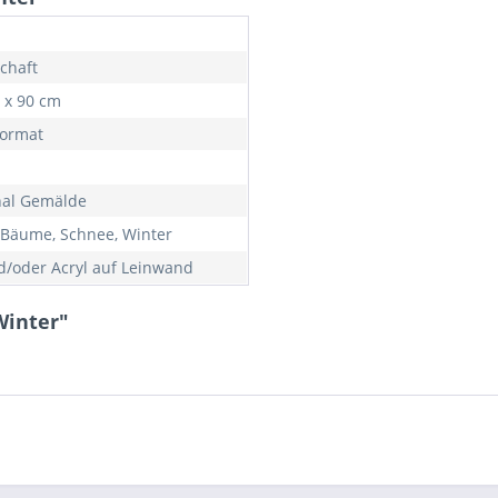
chaft
0 x 90 cm
ormat
nal Gemälde
 Bäume, Schnee, Winter
d/oder Acryl auf Leinwand
Winter"