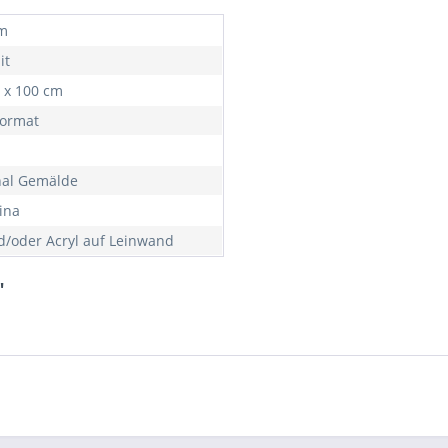
m
it
5 x 100 cm
ormat
nal Gemälde
ina
d/oder Acryl auf Leinwand
"