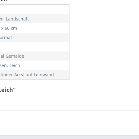
n, Landschaft
0 x 60 cm
ormat
nal Gemälde
sen, Teich
d/oder Acryl auf Leinwand
teich"