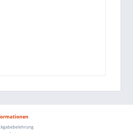
formationen
ckgabebelehrung