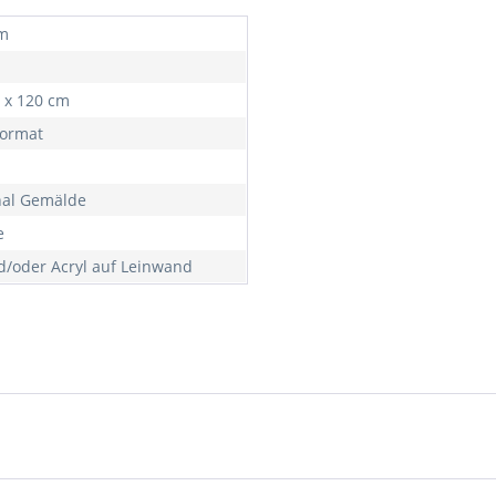
m
0 x 120 cm
ormat
nal Gemälde
e
d/oder Acryl auf Leinwand