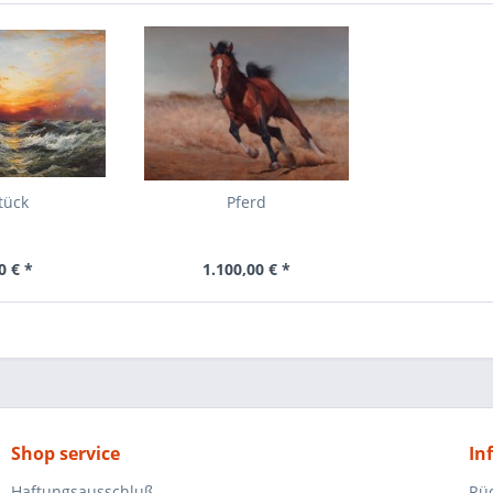
tück
Pferd
0 € *
1.100,00 € *
Shop service
In
Haftungsausschluß
Rü