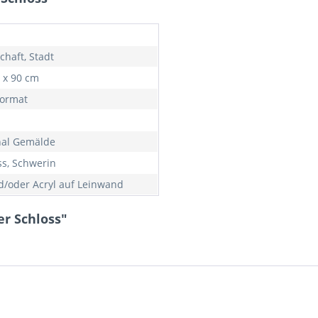
chaft, Stadt
0 x 90 cm
ormat
nal Gemälde
ss, Schwerin
d/oder Acryl auf Leinwand
r Schloss"